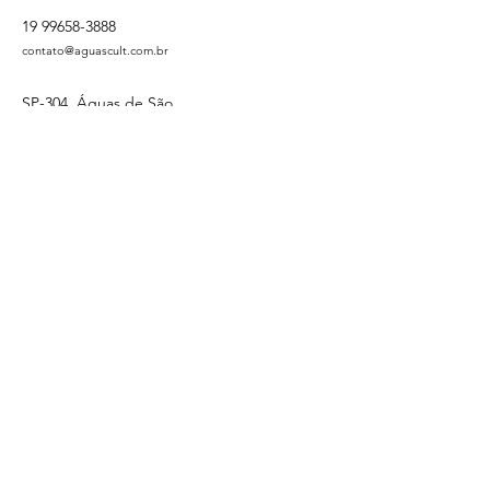
19 99658-3888
contato@aguascult.com.br
SP-304, Águas de São
Pedro - SP, Brazil
Participe do Núcleo Sabores
Política de Privacidade
Declaração de acessibilidade
Termos e Condições
Política de Reembolso
© 2026 by
ÁguasCult
. Developed