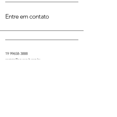
Entre em contato
19 99658-3888
contato@aguascult.com.br
SP-304, Águas de São
Pedro - SP, Brazil
Participe do Núcleo Sabores
Política de Privacidade
Declaração de acessibilidade