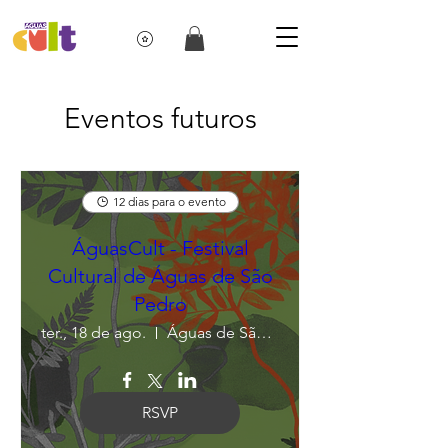
Eventos futuros
12 dias para o evento
ÁguasCult - Festival
Cultural de Águas de São
Pedro
ter., 18 de ago.
Águas de São Pedro
RSVP