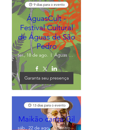
9 dias para o evento
ÁguasCult -
Festival Cultural
de Águas de São
Pedro
ter., 18 de ago.
Águas de São Pedro
Garanta seu presença
13 dias para o evento
Maikão canta Gil
sáb., 22 de ago.
Centro de Convenções de Águas de São Ped