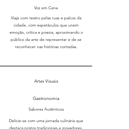
Voz em Cena
Viaje com teatro pelas ruas e palcos da
cidade, com espetáculos que unem
emoção, crítica e poesia, aproximando o
público da arte de representar e de se
reconhecer nas histórias contadas.
Artes Visuais
Cores e Formas
Gastronomia
Explore exposições de arte visual que
Sabores Autênticos
celebram a criatividade e a expressão
artística, proporcionando um
Delicie-se com uma jornada culinária que
mergulho na estética e na diversidade
destaca pratos tradicionais e inovadores,