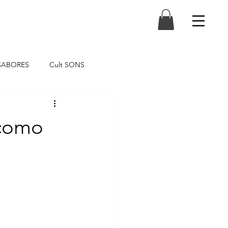
 SABORES
Cult SONS
 como