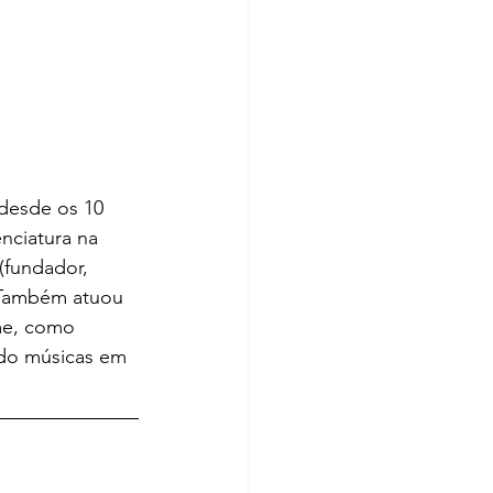
 desde os 10 
nciatura na 
(fundador, 
). Também atuou 
me, como 
do músicas em 