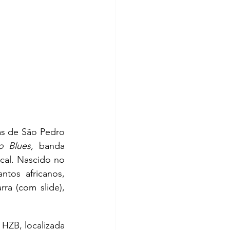
as de São Pedro 
o Blues, 
banda 
al. Nascido no 
tos africanos, 
ra (com slide), 
HZB, localizada 