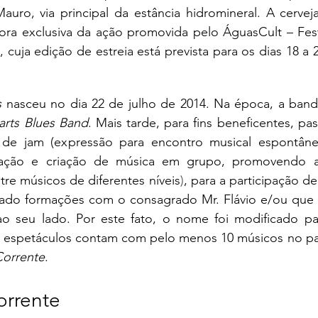
auro, via principal da estância hidromineral. A cervej
ora exclusiva da ação promovida pelo ÁguasCult – Festi
cuja edição de estreia está prevista para os dias 18 a 
s
arts Blues Band
. Mais tarde, para fins beneficentes, pas
de jam (expressão para encontro musical espontâneo
sação e criação de música em grupo, promovendo a 
ntre músicos de diferentes níveis
)
, para a participação de
rado formações com o consagrado Mr. Flávio e/ou que 
o seu lado. Por este fato, o nome foi modificado pa
os espetáculos contam com pelo menos 10 músicos no pa
Corrente
.
orrente