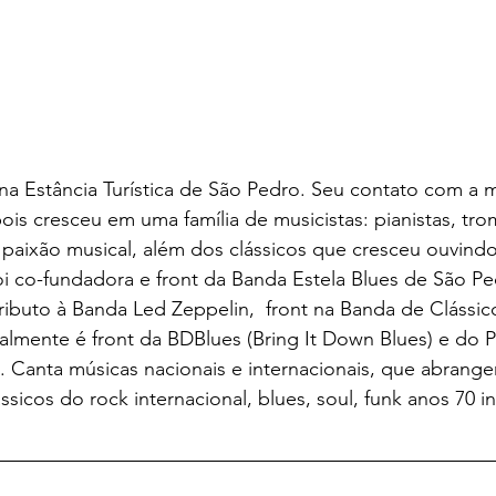
na Estância Turística de São Pedro. Seu contato com a 
is cresceu em uma família de musicistas: pianistas, tro
 paixão musical, além dos clássicos que cresceu ouvindo
oi co-fundadora e front da Banda Estela Blues de São Pe
ributo à Banda Led Zeppelin,  front na Banda de Clássi
lmente é front da BDBlues (Bring It Down Blues) e do Pr
. Canta músicas nacionais e internacionais, que abrang
sicos do rock internacional, blues, soul, funk anos 70 in