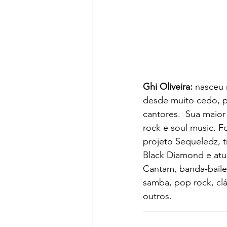
Ghi Oliveira:
 nasceu 
desde muito cedo, po
cantores.  Sua maior
rock e soul music. F
projeto Sequeledz, t
Black Diamond e atua
Cantam, banda-baile
samba, pop rock, clás
outros.