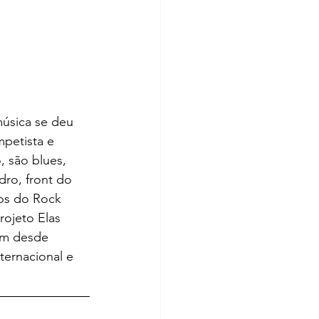
música se deu 
mpetista e 
, são blues, 
dro, front do 
cos do Rock 
ojeto Elas 
em desde 
ternacional e 