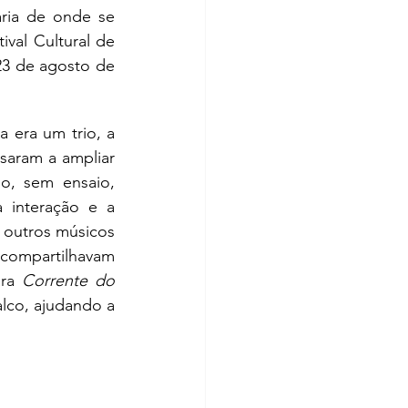
aria de onde se 
val Cultural de 
23 de agosto de 
 nasceu no dia 22 de julho de 2014. Na época, a banda era um trio, a 
saram a ampliar 
, sem ensaio, 
interação e a 
 outros músicos 
compartilhavam 
ra 
Corrente do 
lco, ajudando a 