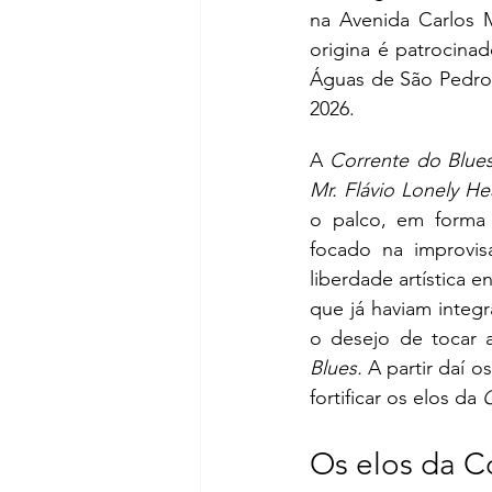
na Avenida Carlos M
origina é patrocinad
Águas de São Pedro, 
2026.
A 
Corrente do Blue
Mr. Flávio Lonely He
o palco, em forma 
focado na improvi
liberdade artística e
que já haviam integ
o desejo de tocar a
Blues.
 A partir daí 
fortificar os elos da
 
Os elos da C